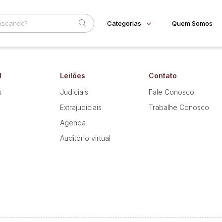
Categorias
Quem Somos
Diversos
Home
Subcategoria
Esta
Bens diversos
l
Leilões
Contato
Eventos
Imóveis
Fale Conosco
s
Judiciais
Fale Conosco
Apartamentos
Faixa
Extrajudiciais
Trabalhe Conosco
Veículos
Motos
Judiciais
Extrajudiciais
R$
Agenda
Auditório virtual